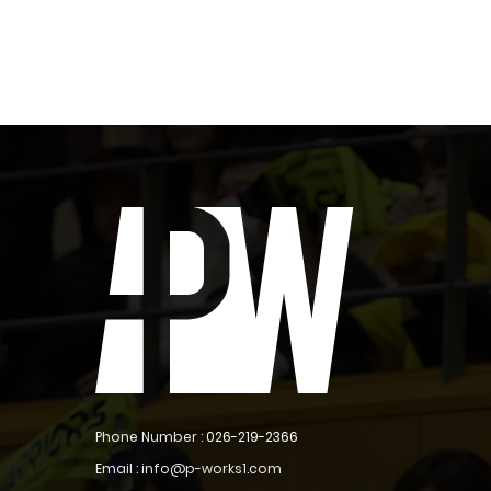
Phone Number :
026-219-2366
Email : info@p-works1.com